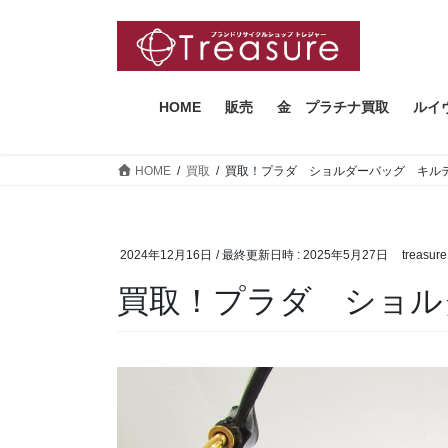
コ
ナ
ン
ビ
テ
ゲ
ン
ー
ツ
シ
HOME
販売
金 プラチナ買取
ルイ
へ
ョ
ス
ン
HOME
買取
買取！プラダ ショルダーバッグ キル
キ
に
ッ
移
プ
動
2024年12月16日
/ 最終更新日時 :
2025年5月27日
treasur
買取！プラダ ショル