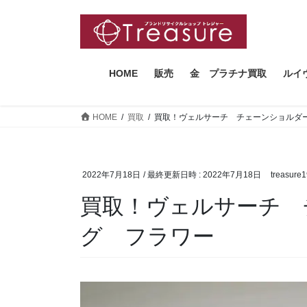
コ
ナ
ン
ビ
テ
ゲ
ン
ー
ツ
シ
HOME
販売
金 プラチナ買取
ルイ
へ
ョ
ス
ン
HOME
買取
買取！ヴェルサーチ チェーンショルダ
キ
に
ッ
移
プ
動
2022年7月18日
/ 最終更新日時 :
2022年7月18日
treasure
買取！ヴェルサーチ 
グ フラワー