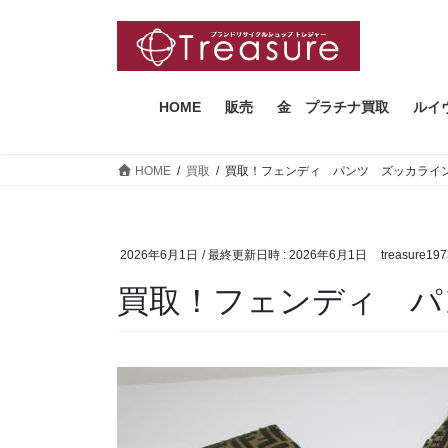
コ
ナ
ン
ビ
テ
ゲ
ン
ー
ツ
シ
HOME
販売
金 プラチナ買取
ルイ
へ
ョ
ス
ン
HOME
買取
買取！フェンディ パンツ ズッカライ
キ
に
ッ
移
プ
動
2026年6月1日
/ 最終更新日時 :
2026年6月1日
treasure19
買取！フェンディ パ