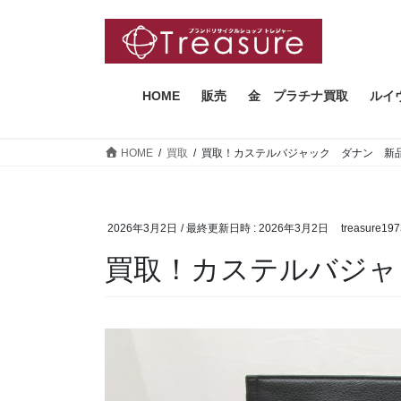
コ
ナ
ン
ビ
テ
ゲ
ン
ー
ツ
シ
HOME
販売
金 プラチナ買取
ルイ
へ
ョ
ス
ン
HOME
買取
買取！カステルバジャック ダナン 新
キ
に
ッ
移
プ
動
2026年3月2日
/ 最終更新日時 :
2026年3月2日
treasure19
買取！カステルバジャ