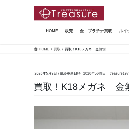
コ
ナ
ン
ビ
テ
ゲ
ン
ー
ツ
シ
HOME
販売
金 プラチナ買取
ルイ
へ
ョ
ス
ン
HOME
買取
買取！K18メガネ 金無垢
キ
に
ッ
移
プ
動
2026年5月9日
/ 最終更新日時 :
2026年5月9日
treasure19
買取！K18メガネ 金