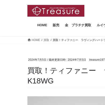
コ
ナ
ン
ビ
テ
ゲ
ン
ー
ツ
シ
HOME
販売
金 プラチナ買取
ルイ
へ
ョ
ス
ン
HOME
買取
買取！ティファニー ラヴィングハートリ
キ
に
ッ
移
プ
動
2024年7月5日
/ 最終更新日時 :
2024年7月5日
treasure19
買取！ティファニー
K18WG