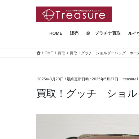
コ
ナ
ン
ビ
テ
ゲ
ン
ー
ツ
シ
HOME
販売
金 プラチナ買取
ルイ
へ
ョ
ス
ン
HOME
買取
買取！グッチ ショルダーバッグ ホー
キ
に
ッ
移
プ
動
2025年3月23日
/ 最終更新日時 :
2025年5月27日
treasure
買取！グッチ ショル